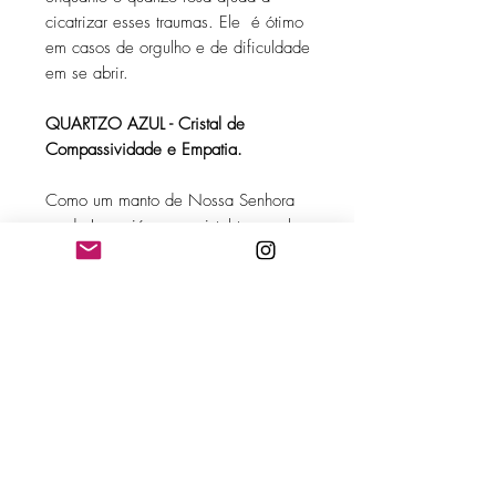
cicatrizar esses traumas. Ele é ótimo
em casos de orgulho e de dificuldade
em se abrir.
QUARTZO AZUL
- Cristal de
Compassividade e Empatia.
Como um manto de Nossa Senhora
ou de Iemanjá, esse cristal te envolve
num abraço carinhoso de
entendimento e paz. É um cristal bem
poderoso na sua compassividade e
empatia!
OLHO DE TIGRE - Cristal de
Coragem e Proteção.
Ligado ao tigre mágico, o rei dos
animais na mitologia oriental, o Olho