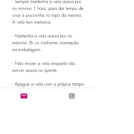
- Sempre mantenha a vela acesa por
no mínimo 1 hora, para dar tempo de
criar a piscininha no topo da mesma.
A vela tem memória.
- Mantenha a vela acesa por no
máximo 3h ou conforme orientação
na embalagem.
- Não mover a vela enquanto ela
estiver acesa ou quente.
- Apague a vela com a própria tampa
dela. Nunca assopre, para não
espalhar fuligem na cera.
- Antes de acender novamente a vela,
apare o pavio para 4mm. Se você
não tiver um cortador de pavios,
utilize um cortador de unhas ou um