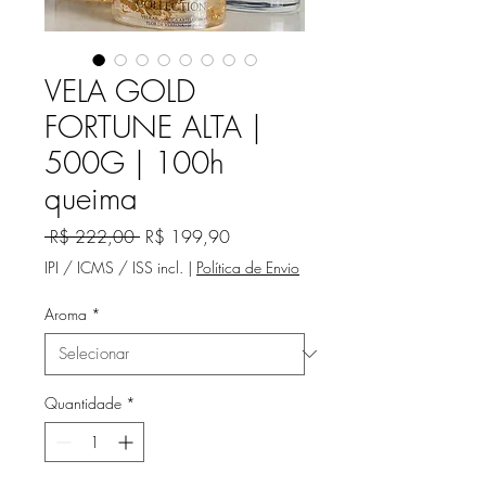
VELA GOLD
FORTUNE ALTA |
500G | 100h
queima
Preço
Preço
 R$ 222,00 
R$ 199,90
normal
promocional
IPI / ICMS / ISS incl.
|
Política de Envio
Aroma
*
Quantidade
*